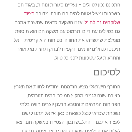
התכוננו נכון לטיולים – נעליים סגורות ונוחות, ביגוד חם
בשכבות ומעיל אטום למים הם חובה. מדובר
בציוד
שלוקחים גם לחו"ל
, אז זו השקעה כדאית שתשרת אתכם
גם בטיולים עתידיים. תרמוס עם משקה חם הוא תוספת
מומלצת שתשדרג את החוויה. בטיחות היא קריטית – אל
תיכנסו לנחלים זורמים והקפידו לבדוק תחזית מזג אוויר
והתרעות על שטפונות לפני כל טיול.
לסיכום
החורף הישראלי מציע הזדמנות ייחודית לחוות את הארץ
בצורה שונה לגמרי מהקיץ המוכר. המים הזורמים,
הפריחות המרהיבות והטבע הרענן יוצרים חוויה בלתי
נשכחת שכדאי לנצל כשאתם כאן. אז אל תתנו לגשם
לעצור אתכם – התלבשו נכון, הצטיידו במשקה חם, וצאו
לגלות את הפלאים שהעונה הזו מביאה איתה. תחזרו